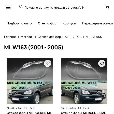
Подбор по авто
Стёкла фар
Корпуса
Переходные рамки
Главная
›
Магазин
›
Стёкла для фар
›
MERCEDES
›
ML-CLASS
ML W163 (2001 - 2005)
Mb-ml-w163-01-05-L
Mb-ml-w163-01-05-R
Стекло фары MERCEDES ML
Стекло фары MERCEDES ML