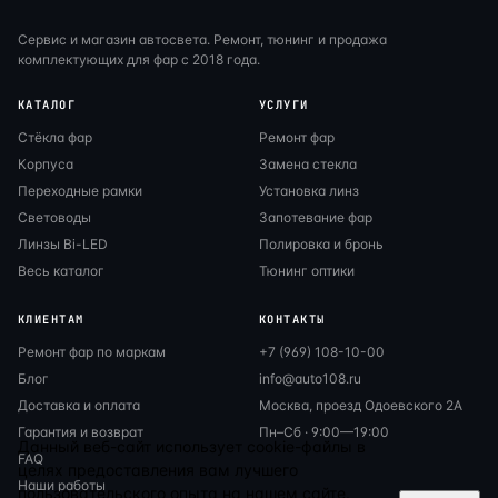
Сервис и магазин автосвета. Ремонт, тюнинг и продажа
комплектующих для фар с 2018 года.
КАТАЛОГ
УСЛУГИ
Стёкла фар
Ремонт фар
Корпуса
Замена стекла
Переходные рамки
Установка линз
Световоды
Запотевание фар
Линзы Bi-LED
Полировка и бронь
Весь каталог
Тюнинг оптики
КЛИЕНТАМ
КОНТАКТЫ
Ремонт фар по маркам
+7 (969) 108-10-00
Блог
info@auto108.ru
Доставка и оплата
Москва, проезд Одоевского 2А
Гарантия и возврат
Пн–Сб · 9:00—19:00
Данный веб-сайт использует cookie-файлы в
FAQ
целях предоставления вам лучшего
Наши работы
пользовательского опыта на нашем сайте.